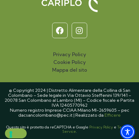
F
I
a
n
c
s
e
t
Privacy Policy
b
a
Cookie Policy
o
g
Mappa del sito
o
r
k
a
m
© Copyright 2024 | Distretto Alimentare della Collina di San
Colombano – Sede legale in Via Ottavio Steffenini 139/141 –
20078 San Colombano al Lambro (MI) – Codice fiscale e Partita
IVA 12405770962
Numero registro Imprese CCIAA Milano MI-2659605 – pec
dacsancolombano@pec.it | Realizzato da
Efficere
Questo sito è protetto da reCAPTCHA e Google
Privacy Policy
e
Terms of
Service
.