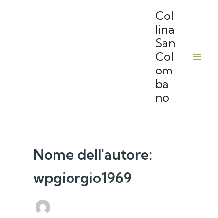
Vai
Col
al
lina
contenuto
San
Col
om
ba
no
Nome dell'autore:
wpgiorgio1969