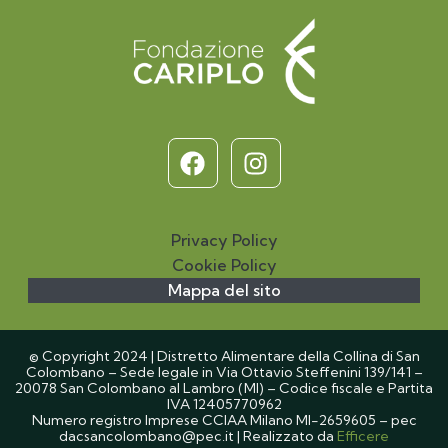
F
I
a
n
c
s
e
t
Privacy Policy
b
a
Cookie Policy
o
g
Mappa del sito
o
r
k
a
m
© Copyright 2024 | Distretto Alimentare della Collina di San
Colombano – Sede legale in Via Ottavio Steffenini 139/141 –
20078 San Colombano al Lambro (MI) – Codice fiscale e Partita
IVA 12405770962
Numero registro Imprese CCIAA Milano MI-2659605 – pec
dacsancolombano@pec.it | Realizzato da
Efficere